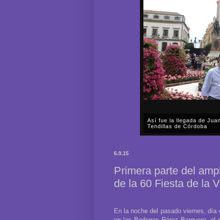
Así fue la llegada de Ju
Tendillas de Córdoba
En el mediodía del pasado 
en plena celebración en la 
6.9.15
acompañar, por segunda ocasi
Primera parte del ampl
de la 60 Fiesta de la 
En la noche del pasado viernes, día 4
en las Bodegas Pérez Barquero, el p