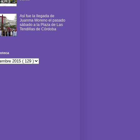
Así fue la llegada de
Juanma Moreno el pasado
sábado a la Plaza de Las
Tendillas de Córdoba
oteca