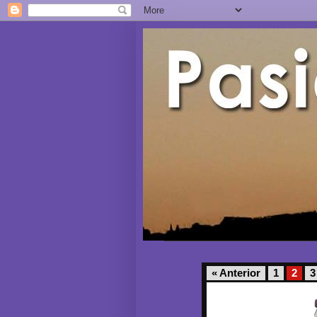
« Anterior
1
2
3