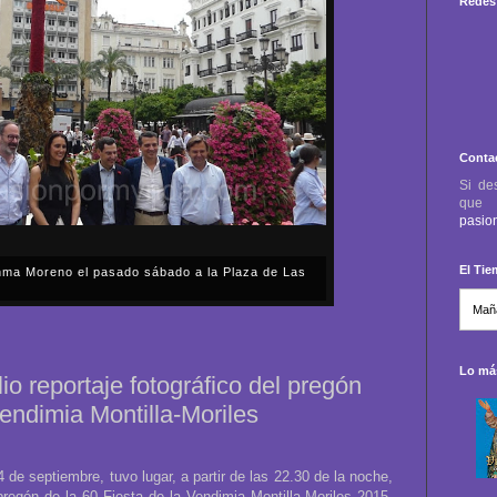
Redes 
Conta
Si de
qu
pasio
El Ti
anma Moreno el pasado sábado a la Plaza de Las
sábado, 2 de mayo, Día de la Comunidad de Madrid, y
capital cordobesa de las Cruces de Mayo, volvimos a
ón, al presidente de la Junta...
Lo más
io reportaje fotográfico del pregón
Vendimia Montilla-Moriles
 de septiembre, tuvo lugar, a partir de las 22.30 de la noche,
regón de la 60 Fiesta de la Vendimia Montilla-Moriles 2015,