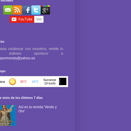
sociales
cto
seas colaborar con nosotros, remite lo
e estimes oportuno a
npormvnda@yahoo.es
empo
 visto de los últimos 7 días
Así es la revista 'Verde y
Oro'