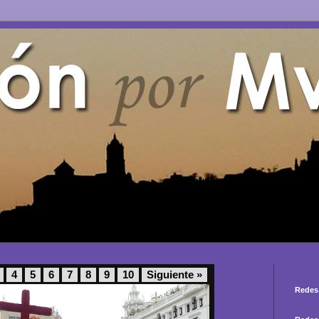
4
5
6
7
8
9
10
Siguiente »
Redes 