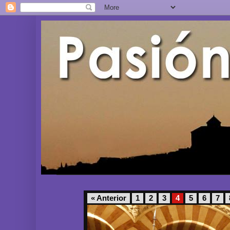
« Anterior
1
2
3
4
5
6
7