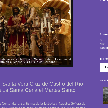
Redes 
Conta
Si de
qu
pasio
El Ti
ora de la Fuensanta celebró la procesión de
as Mercedes
 viernes, día 31 de octubre, la Parroquia-Santuario
nta de Córdoba celebró la procesión de rogativas del
 almas de los fieles difuntos....
Lo más
 Santa Vera Cruz de Castro del Río
a La Santa Cena el Martes Santo
 Cena, María Santísima de la Estrella y Nuestra Señora de
e hoy viernes de la renovación del contrato con la Agrupación