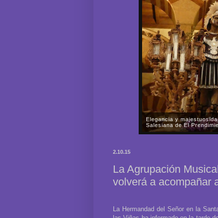
La Parroquia Nuestra Señ
rogativas del Señor de l
En la tarde-noche del pasado
Nuestra Señora de la Fuensa
2.10.15
Señor de las Mercedes por las
La Agrupación Musical
volverá a acompañar 
La Hermandad del Señor en la Santa
las Viñas ha informado en la tarde d