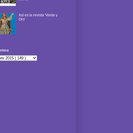
Así es la revista 'Verde y
Oro'
oteca