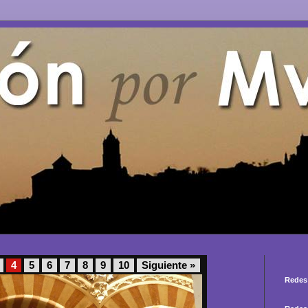
4
5
6
7
8
9
10
Siguiente »
Redes 