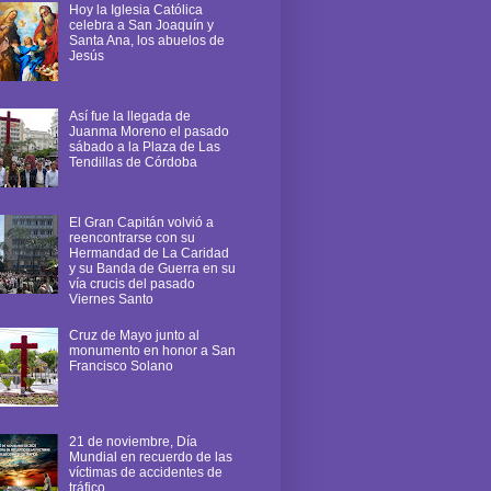
Hoy la Iglesia Católica
celebra a San Joaquín y
Santa Ana, los abuelos de
Jesús
Así fue la llegada de
Juanma Moreno el pasado
sábado a la Plaza de Las
Tendillas de Córdoba
El Gran Capitán volvió a
reencontrarse con su
Hermandad de La Caridad
y su Banda de Guerra en su
vía crucis del pasado
Viernes Santo
Cruz de Mayo junto al
monumento en honor a San
Francisco Solano
21 de noviembre, Día
Mundial en recuerdo de las
víctimas de accidentes de
tráfico