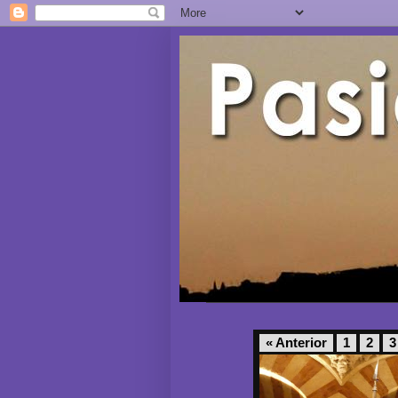
« Anterior
1
2
3