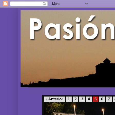
« Anterior
1
2
3
4
5
6
7