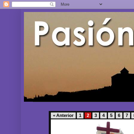
« Anterior
1
2
3
4
5
6
7