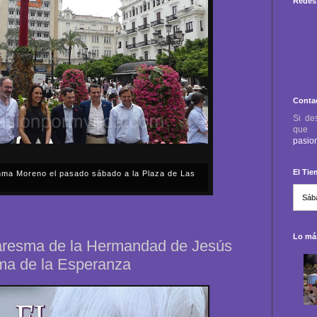
Redes 
Conta
Si de
qu
pasio
El Ti
anma Moreno el pasado sábado a la Plaza de Las
sábado, 2 de mayo, Día de la Comunidad de Madrid, y
capital cordobesa de las Cruces de Mayo, volvimos a
ón, al presidente de la Junta...
Lo más
uaresma de la Hermandad de Jesús
ma de la Esperanza