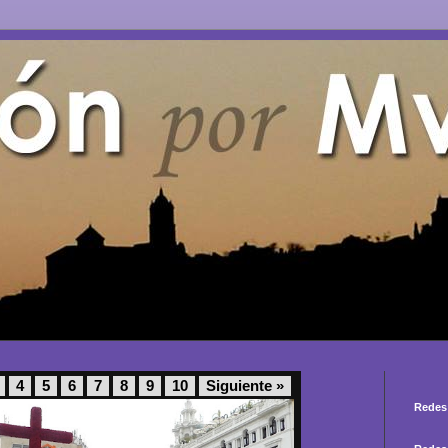
4
5
6
7
8
9
10
Siguiente »
Redes 