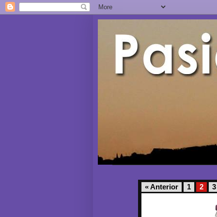
« Anterior
1
2
3