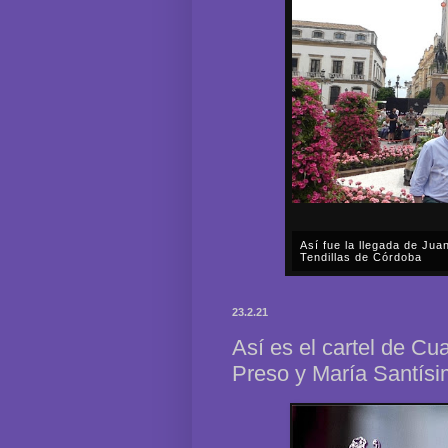
Así fue la llegada de Ju
Tendillas de Córdoba
En el mediodía del pasado 
en plena celebración en la 
23.2.21
acompañar, por segunda ocasi
Así es el cartel de C
Preso y María Santísi