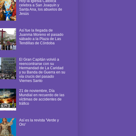
Hoy la Iglesia Católica
celebra a San Joaquín y
Santa Ana, los abuelos de
Jesús
Así fue la llegada de
Juanma Moreno el pasado
sábado a la Plaza de Las
Tendillas de Córdoba
El Gran Capitán volvió a
reencontrarse con su
Hermandad de La Caridad
y su Banda de Guerra en su
vía crucis del pasado
Viernes Santo
21 de noviembre, Día
Mundial en recuerdo de las
víctimas de accidentes de
tráfico
Así es la revista 'Verde y
Oro'