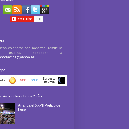
sociales
cto
seas colaborar con nosotros, remite lo
e estimes oportuno a
npormvnda@yahoo.es
empo
 visto de los últimos 7 días
Arranca el XXVII Pórtico de
Feria