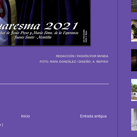
REDACCIÓN / PASIÓN POR MVNDA
FOTO: RAFA GONZÁLEZ / DISEÑO: A. REPISO
Inicio
Entrada antigua
 )