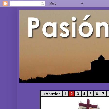
« Anterior
1
2
3
4
5
6
7