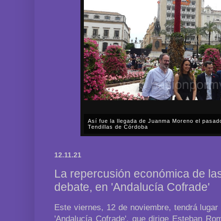
Así fue la llegada de Juanma Moreno el pasad
Tendillas de Córdoba
En el mediodía del pasado sábado, 2 de mayo, Día
en plena celebración en la capital cordobesa de l
12.11.21
acompañar, por segunda ocasión, al presidente de l
La repercusión económica de las
debate, en 'Andalucía Cofrade'
Este viernes, 12 de noviembre, tendrá lugar
'Andalucía Cofrade', que dirige Esteban Ro