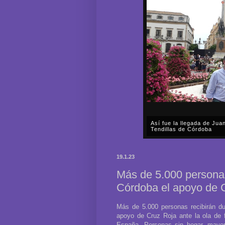
Así fue la llegada de Ju
Tendillas de Córdoba
En el mediodía del pasado 
en plena celebración en la 
19.1.23
acompañar, por segunda ocasi
Más de 5.000 personas
Córdoba el apoyo de Cr
Más de 5.000 personas recibirán du
apoyo de Cruz Roja ante la ola de f
España. Personas sin hogar, mayor