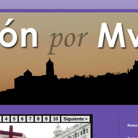
4
5
6
7
8
9
10
Siguiente »
Redes 