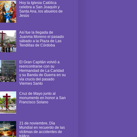
Hoy la Iglesia Católica
celebra a San Joaquín y
Santa Ana, los abuelos de
Jesús
Así fue la llegada de
Juanma Moreno el pasado
sábado a la Plaza de Las
Tendillas de Córdoba
El Gran Capitán volvió a
reencontrarse con su
Hermandad de La Caridad
y su Banda de Guerra en su
vía crucis del pasado
Viernes Santo
Cruz de Mayo junto al
monumento en honor a San
Francisco Solano
21 de noviembre, Día
Mundial en recuerdo de las
víctimas de accidentes de
tráfico