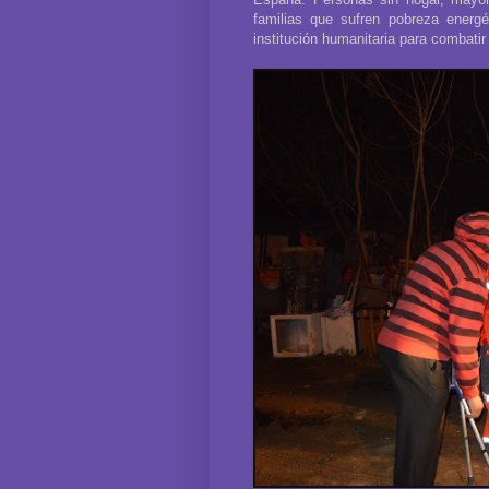
familias que sufren pobreza energét
institución humanitaria para combatir 