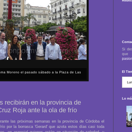
Redes 
Conta
Si de
qu
pasio
El Ti
anma Moreno el pasado sábado a la Plaza de Las
sábado, 2 de mayo, Día de la Comunidad de Madrid, y
capital cordobesa de las Cruces de Mayo, volvimos a
ón, al presidente de la Junta...
Lo más
 recibirán en la provincia de
uz Roja ante la ola de frío
rante las próximas semanas en la provincia de Córdoba el
río por la borrasca 'Gerard' que azota estos días casi toda
es, en especial quienes están en situación de soledad, y