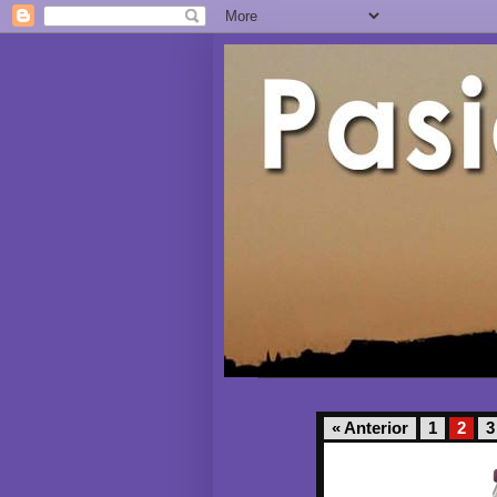
« Anterior
1
2
3