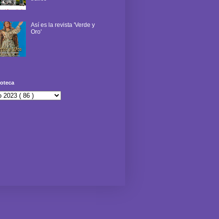
Así es la revista 'Verde y
Oro'
oteca