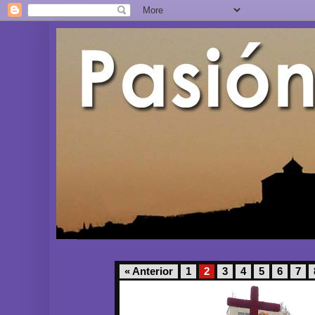
« Anterior
1
2
3
4
5
6
7