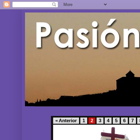
« Anterior
1
2
3
4
5
6
7