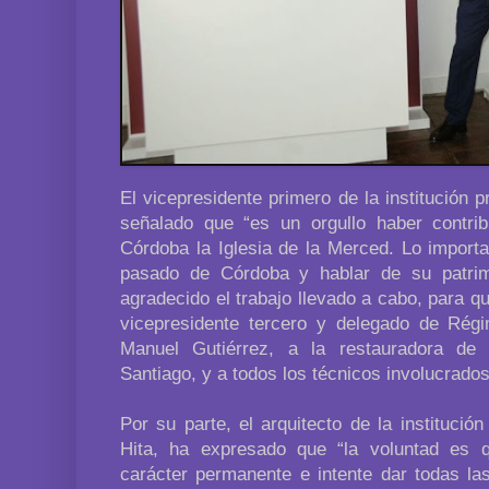
El vicepresidente primero de la institución p
señalado que “es un orgullo haber contri
Córdoba la Iglesia de la Merced. Lo import
pasado de Córdoba y hablar de su patrimo
agradecido el trabajo llevado a cabo, para que
vicepresidente tercero y delegado de Régim
Manuel Gutiérrez, a la restauradora de 
Santiago, y a todos los técnicos involucrados
Por su parte, el arquitecto de la instituci
Hita, ha expresado que “la voluntad es 
carácter permanente e intente dar todas la