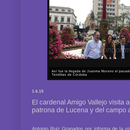
Así fue la llegada de Juanma Moreno el pasad
Tendillas de Córdoba
En el mediodía del pasado sábado, 2 de mayo, Día
en plena celebración en la capital cordobesa de l
1.6.15
acompañar, por segunda ocasión, al presidente de l
El cardenal Amigo Vallejo visita a
patrona de Lucena y del campo 
Antonio Ruiz Granados nor informa de la vi