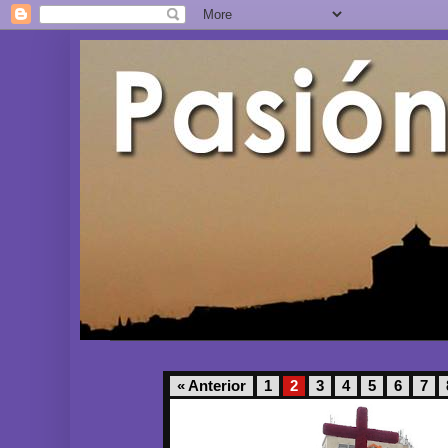
« Anterior
1
2
3
4
5
6
7