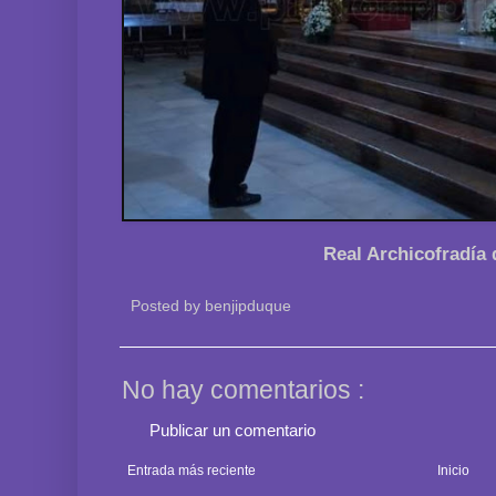
Real Archicofradía 
Posted by
benjipduque
No hay comentarios :
Publicar un comentario
Entrada más reciente
Inicio