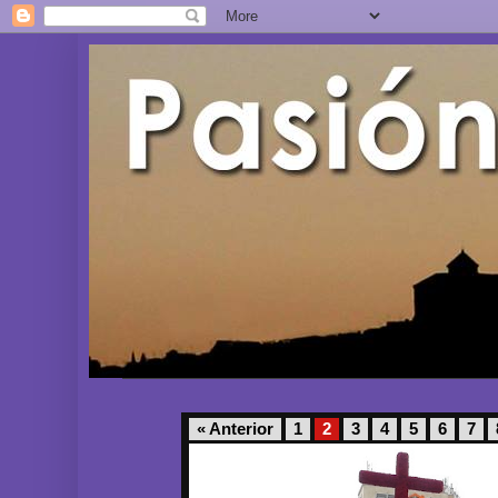
« Anterior
1
2
3
4
5
6
7