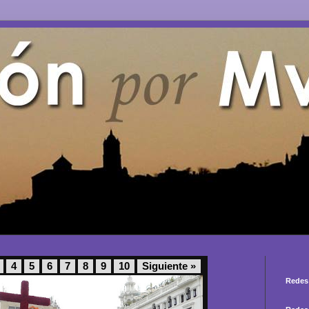
4
5
6
7
8
9
10
Siguiente »
Redes 