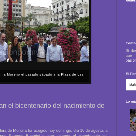
Redes 
Conta
Si de
qu
pasio
El Ti
anma Moreno el pasado sábado a la Plaza de Las
sábado, 2 de mayo, Día de la Comunidad de Madrid, y
capital cordobesa de las Cruces de Mayo, volvimos a
ón, al presidente de la Junta...
Lo más
an el bicentenario del nacimiento de
adora de Montilla ha acogido hoy domingo, día 16 de agosto, a
una Sagrada Eucaristía para celebrar el bicentenario del