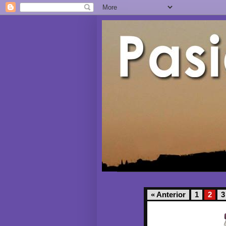
« Anterior
1
2
3