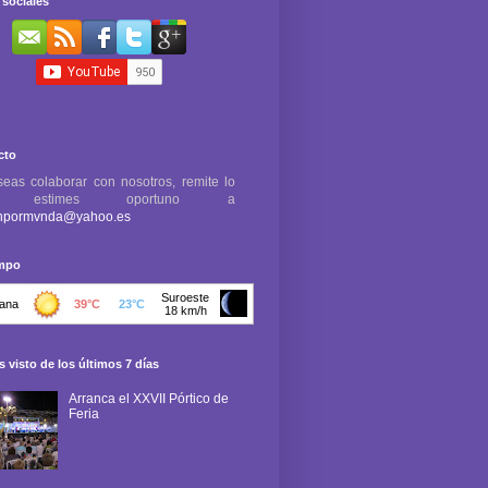
sociales
cto
seas colaborar con nosotros, remite lo
e estimes oportuno a
npormvnda@yahoo.es
empo
 visto de los últimos 7 días
Arranca el XXVII Pórtico de
Feria