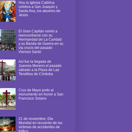
Hoy la Iglesia Católica
celebra a San Joaquín y
Santa Ana, los abuelos de
Jesús
El Gran Capitán volvió a
reencontrarse con su
Hermandad de La Caridad
y su Banda de Guerra en su
vía crucis del pasado
Viernes Santo
Así fue la llegada de
Juanma Moreno el pasado
sábado a la Plaza de Las
Tendillas de Córdoba
Cruz de Mayo junto al
monumento en honor a San
Francisco Solano
21 de noviembre, Día
Mundial en recuerdo de las
víctimas de accidentes de
tráfico