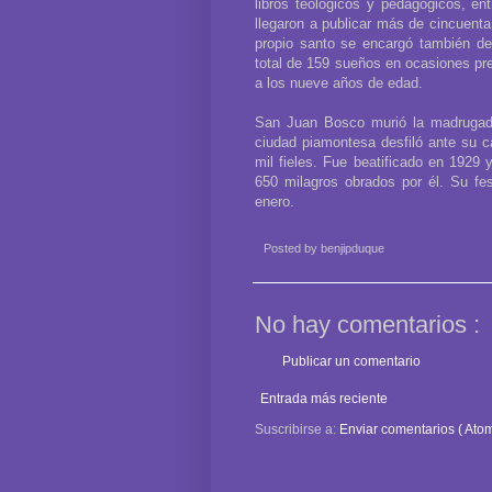
libros teológicos y pedagógicos, ent
llegaron a publicar más de cincuenta
propio santo se encargó también de
total de 159 sueños en ocasiones prem
a los nueve años de edad.
San Juan Bosco murió la madrugada
ciudad piamontesa desfiló ante su ca
mil fieles. Fue beatificado en 1929
650 milagros obrados por él. Su fe
enero.
Posted by
benjipduque
No hay comentarios :
Publicar un comentario
Entrada más reciente
Suscribirse a:
Enviar comentarios ( Atom