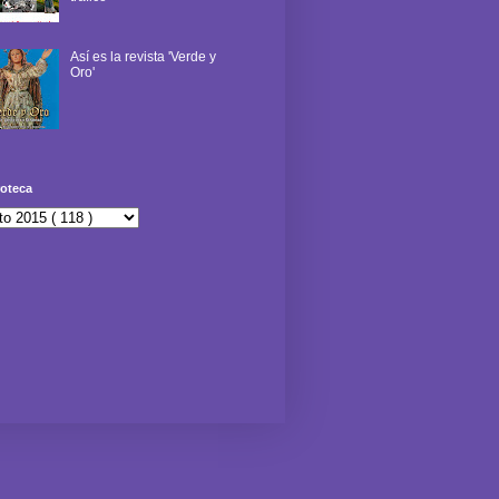
Así es la revista 'Verde y
Oro'
oteca