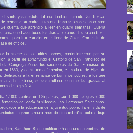
, el santo y sacerdote italiano, también llamado Don Bosco,
 de perder a su padre, tuvo que trabajar sin descanso para
r. Se cuenta que aprendió a leer en cuatro semanas. Quería
ue tenía que hacer todos los días a pie unos diez kilómetros -
tos-, para ir a estudiar en el liceo de Chieri. Con el fin de
lase de oficios.
r la suerte de los niños pobres, particularmente por su
ión, a partir de 1842 fundó el Oratorio de San Francisco de
de la Congregación de los sacerdotes de San Francisco de
a en 1860, y de su rama femenina, el Instituto de Hijas de
es, dedicadas a la enseñanza de los niños pobres, a los que
 la vida cristiana, se desarrollaron con rapidez gracias al
ogos del siglo XIX.
día 17.000 centros en 105 países, con 1.300 colegios y 300
to femenino de María Auxiliadora -las Hermanas Salesianas-
edicados a la educación de la juventud pobre. Ya en vida de
fundadas llegaron a reunir más de cien mil niños pobres bajo
ndadora, San Juan Bosco publicó más de una cuarentena de