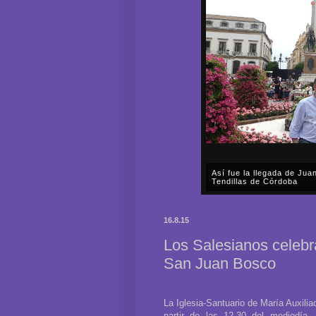
Así fue la llegada de Ju
Tendillas de Córdoba
En el mediodía del pasado 
en plena celebración en la 
16.8.15
acompañar, por segunda ocasi
Los Salesianos celebr
San Juan Bosco
La Iglesia-Santuario de María Auxili
partir de las 12.30 del mediodía, 