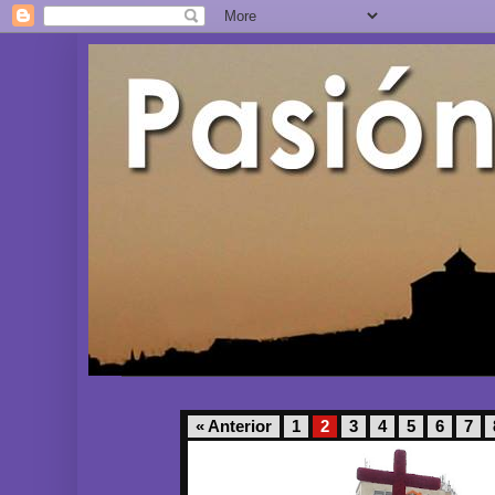
« Anterior
1
2
3
4
5
6
7