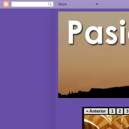
« Anterior
1
2
3