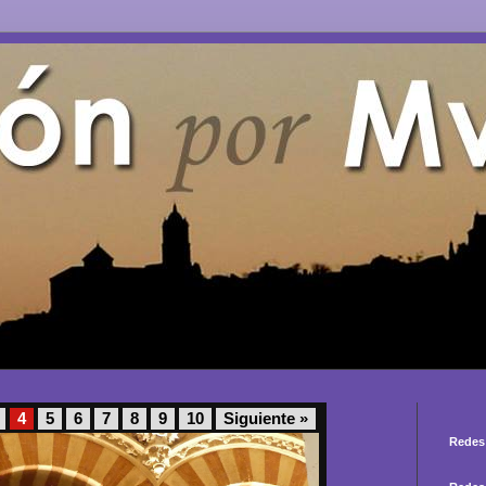
4
5
6
7
8
9
10
Siguiente »
Redes 