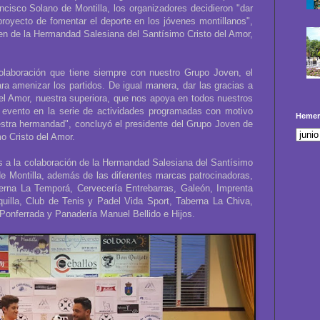
cisco Solano de Montilla, los organizadores decidieron "dar
oyecto de fomentar el deporte en los jóvenes montillanos",
en de la Hermandad Salesiana del Santísimo Cristo del Amor,
colaboración que tiene siempre con nuestro Grupo Joven, el
ara amenizar los partidos. De igual manera, dar las gracias a
el Amor, nuestra superiora, que nos apoya en todos nuestros
evento en la serie de actividades programadas con motivo
Hemer
estra hermandad", concluyó el presidente del Grupo Joven de
o Cristo del Amor.
as a la colaboración de la Hermandad Salesiana del Santísimo
e Montilla, además de las diferentes marcas patrocinadoras,
rna La Temporá, Cervecería Entrebarras, Galeón, Imprenta
uilla, Club de Tenis y Padel Vida Sport, Taberna La Chiva,
Ponferrada y Panadería Manuel Bellido e Hijos.