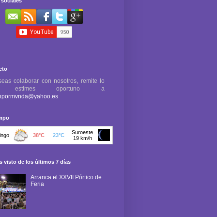
sociales
cto
seas colaborar con nosotros, remite lo
e estimes oportuno a
npormvnda@yahoo.es
empo
 visto de los últimos 7 días
Arranca el XXVII Pórtico de
Feria