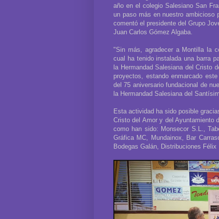
año en el colegio Salesiano San Fran
un paso más en nuestro ambicioso pr
comentó el presidente del Grupo Jov
Juan Carlos Gómez Algaba.
"Sin más, agradecer a Montilla la 
cual ha tenido instalada una barra p
la Hermandad Salesiana del Cristo d
proyectos, estando enmarcado este 
del 75 aniversario fundacional de nu
la Hermandad Salesiana del Santísim
Esta actividad ha sido posible graci
Cristo del Amor y del Ayuntamiento d
como han sido: Monsecor S.L., Tabe
Gráfica MC, Mundainox, Bar Carrasq
Bodegas Galán, Distribuciones Félix 