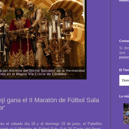
Redes 
Conta
Si de
qu
pasio
El Ti
d del misterio del Divino Salvador de la Hermandad
ento en el Magno Vía Crucis de Córdoba
es, día 3 de octubre, asistimos a la mudá del paso de
 y Sacramental Hermandad Salesiana y Cofradía de
Jesús, Divino Salvador, en su Prend...
Lo más
jí gana el II Maratón de Fútbol Sala
r'
to el sábado día 18 y el domingo 19 de junio, el Pabellón
ogió el II Maratón de Fútbol Sala Sub-24 'Cristo del Amor',