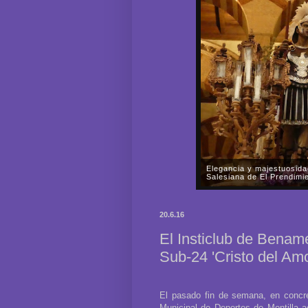
Elegancia y majestuosida
Salesiana de El Prendimi
En la noche del pasado viern
misterio de la Muy Mariana
20.6.16
Nazarenos de Nuestro Padre 
El Insticlub de Bename
Sub-24 'Cristo del Amo
El pasado fin de semana, en concre
Municipal de Deportes de Montilla ac