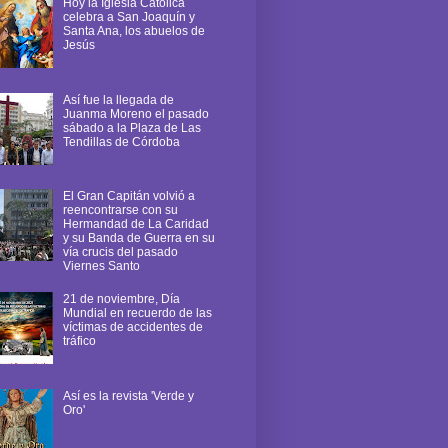
Hoy la Iglesia Católica
celebra a San Joaquín y
Santa Ana, los abuelos de
Jesús
Así fue la llegada de
Juanma Moreno el pasado
sábado a la Plaza de Las
Tendillas de Córdoba
El Gran Capitán volvió a
reencontrarse con su
Hermandad de La Caridad
y su Banda de Guerra en su
vía crucis del pasado
Viernes Santo
21 de noviembre, Día
Mundial en recuerdo de las
víctimas de accidentes de
tráfico
Así es la revista 'Verde y
Oro'