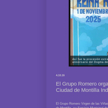
Así fue la procesión extr
aniversario del Dogma de
A lo largo de prácticamente 
Fervorosa y Real Hermandad
4.10.16
Rosario llevó a cabo una sole
El Grupo Romero orga
Ciudad de Montilla I
El Grupo Romero Virgen de las Viñas
de Montilla, su Servicio Municipal d