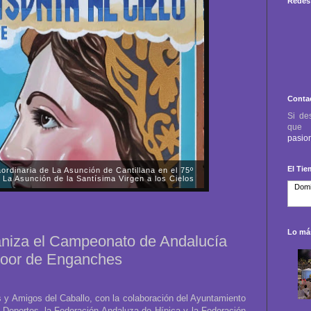
Redes 
Conta
Si de
qu
pasio
El Ti
aordinaria de La Asunción de Cantillana en el 75º
 La Asunción de la Santísima Virgen a los Cielos
todo el sábado, día 1 de noviembre, la Antigua,
 de Nuestra Señora de La Asunción y Santísimo
mne procesión triunfal extraordinaria, pro...
Lo más
niza el Campeonato de Andalucía
ndoor de Enganches
 y Amigos del Caballo, con la colaboración del Ayuntamiento
e Deportes, la Federación Andaluza de Hípica y la Federación