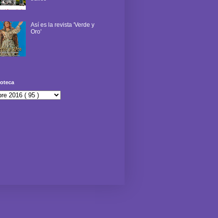
Así es la revista 'Verde y
Oro'
oteca