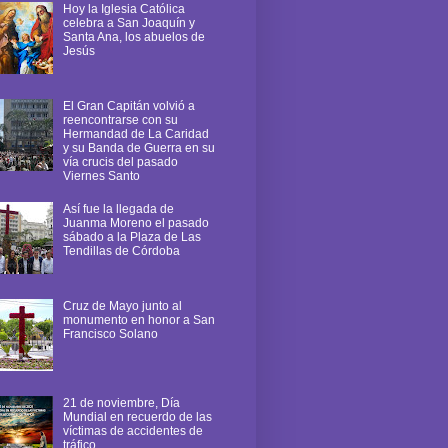
Hoy la Iglesia Católica
celebra a San Joaquín y
Santa Ana, los abuelos de
Jesús
El Gran Capitán volvió a
reencontrarse con su
Hermandad de La Caridad
y su Banda de Guerra en su
vía crucis del pasado
Viernes Santo
Así fue la llegada de
Juanma Moreno el pasado
sábado a la Plaza de Las
Tendillas de Córdoba
Cruz de Mayo junto al
monumento en honor a San
Francisco Solano
21 de noviembre, Día
Mundial en recuerdo de las
víctimas de accidentes de
tráfico