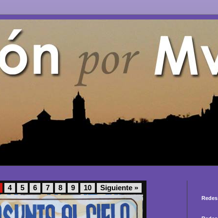
4
5
6
7
8
9
10
Siguiente »
Redes 