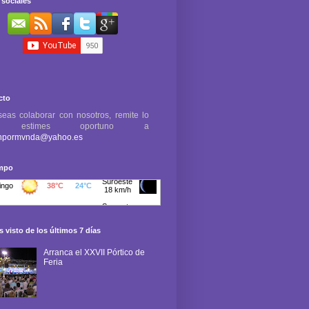
sociales
cto
seas colaborar con nosotros, remite lo
e estimes oportuno a
npormvnda@yahoo.es
empo
 visto de los últimos 7 días
Arranca el XXVII Pórtico de
Feria