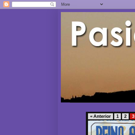
« Anterior
1
2
3