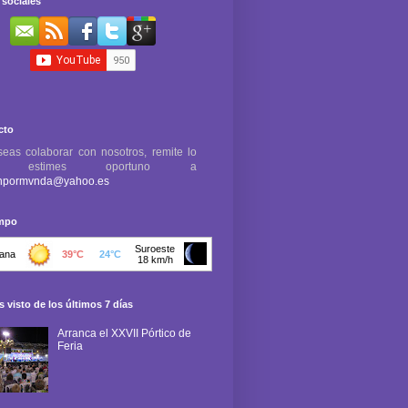
sociales
cto
seas colaborar con nosotros, remite lo
e estimes oportuno a
npormvnda@yahoo.es
empo
 visto de los últimos 7 días
Arranca el XXVII Pórtico de
Feria