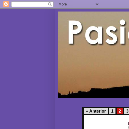
« Anterior
1
2
3