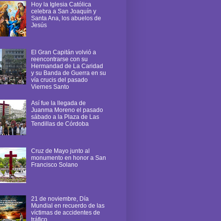
Hoy la Iglesia Católica
celebra a San Joaquín y
Santa Ana, los abuelos de
Jesús
El Gran Capitán volvió a
reencontrarse con su
Hermandad de La Caridad
y su Banda de Guerra en su
vía crucis del pasado
Viernes Santo
Así fue la llegada de
Juanma Moreno el pasado
sábado a la Plaza de Las
Tendillas de Córdoba
Cruz de Mayo junto al
monumento en honor a San
Francisco Solano
21 de noviembre, Día
Mundial en recuerdo de las
víctimas de accidentes de
tráfico