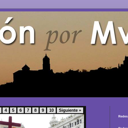
4
5
6
7
8
9
10
Siguiente »
Redes 