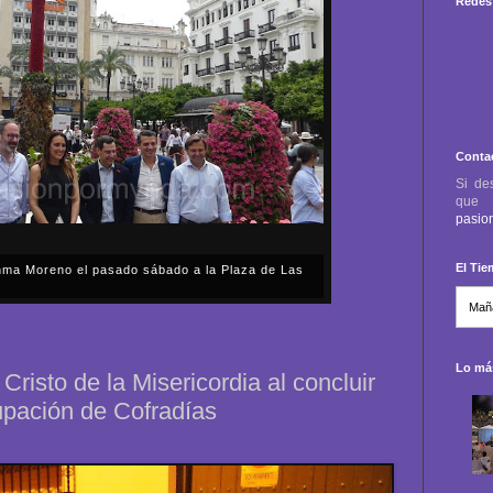
Redes 
Conta
Si de
qu
pasio
El Ti
anma Moreno el pasado sábado a la Plaza de Las
sábado, 2 de mayo, Día de la Comunidad de Madrid, y
capital cordobesa de las Cruces de Mayo, volvimos a
ón, al presidente de la Junta...
Lo más
Cristo de la Misericordia al concluir
rupación de Cofradías