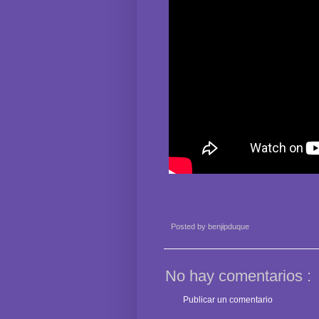
Posted by
benjipduque
No hay comentarios :
Publicar un comentario