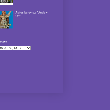
Así es la revista 'Verde y
Oro'
oteca