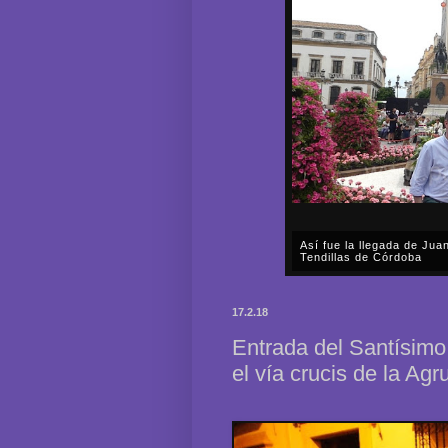
Así fue la llegada de Ju
Tendillas de Córdoba
En el mediodía del pasado 
en plena celebración en la 
17.2.18
acompañar, por segunda ocasi
Entrada del Santísimo 
el vía crucis de la Ag