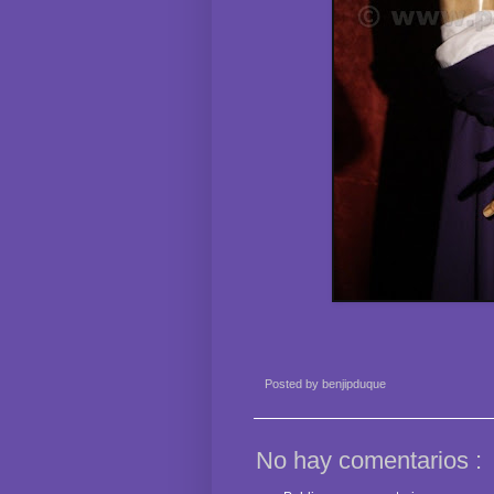
Posted by
benjipduque
No hay comentarios :