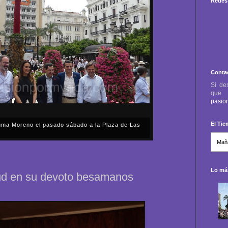
Redes 
Conta
Si de
qu
pasio
El Ti
anma Moreno el pasado sábado a la Plaza de Las
sábado, 2 de mayo, Día de la Comunidad de Madrid, y
capital cordobesa de las Cruces de Mayo, volvimos a
ón, al presidente de la Junta...
Lo más
tud en su devoto besamanos