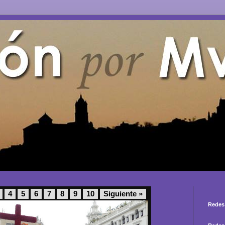
4
5
6
7
8
9
10
Siguiente »
Redes 