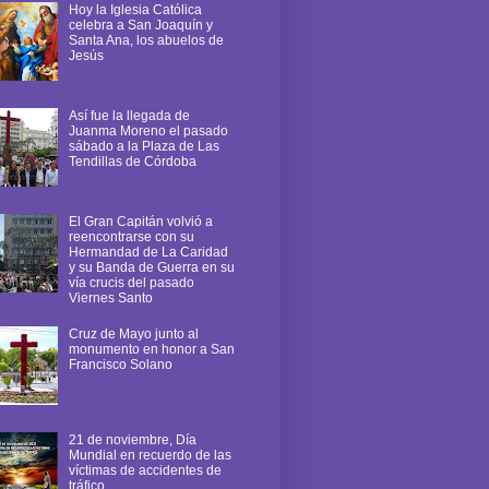
Hoy la Iglesia Católica
celebra a San Joaquín y
Santa Ana, los abuelos de
Jesús
Así fue la llegada de
Juanma Moreno el pasado
sábado a la Plaza de Las
Tendillas de Córdoba
El Gran Capitán volvió a
reencontrarse con su
Hermandad de La Caridad
y su Banda de Guerra en su
vía crucis del pasado
Viernes Santo
Cruz de Mayo junto al
monumento en honor a San
Francisco Solano
21 de noviembre, Día
Mundial en recuerdo de las
víctimas de accidentes de
tráfico