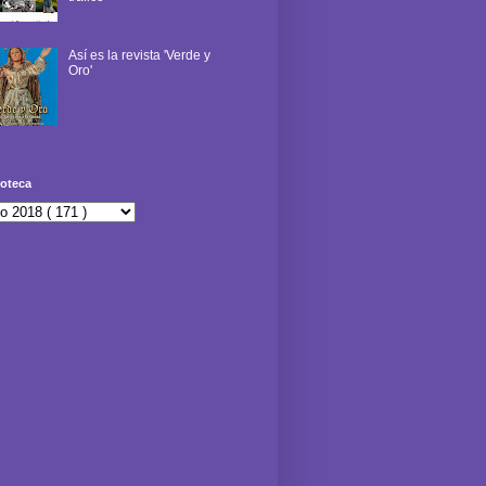
Así es la revista 'Verde y
Oro'
oteca