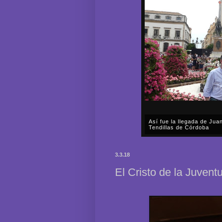
Así fue la llegada de Ju
Tendillas de Córdoba
En el mediodía del pasado 
en plena celebración en la 
3.3.18
acompañar, por segunda ocasi
El Cristo de la Juven