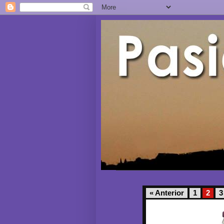
« Anterior
1
2
3