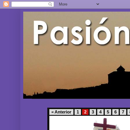
« Anterior
1
2
3
4
5
6
7