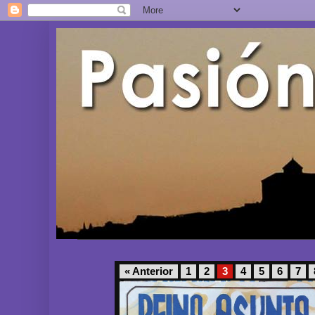
« Anterior
1
2
3
4
5
6
7