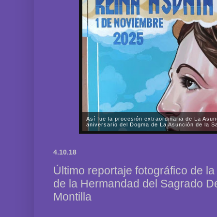
Elegancia y majestuosidad del misterio del Di
Salesiana de El Prendimiento en el Magno Vía
En la noche del pasado viernes, día 3 de octubre, 
misterio de la Muy Mariana y Sacramental Herman
4.10.18
Nazarenos de Nuestro Padre Jesús, Divino Salvador
Último reportaje fotográfico de la
de la Hermandad del Sagrado D
Montilla