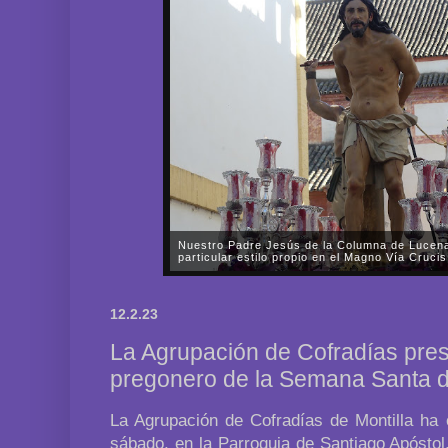
Nuestro Padre Jesús de la Columna de Lucena
particular estilo propio en el Magno Vía Cruc
En la tarde del pasado sábado, día 11 de octubre, 
Hermandad y Cofradía de Nazarenos de Nuestro P
12.2.23
María Santísima de la Paz y Esperanza de Lucena d
La Agrupación de Cofradías prese
pregonero de la Semana Santa d
La Agrupación de Cofradías de Montilla ha 
sábado, en la Parroquia de Santiago Apóstol,