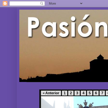
« Anterior
1
2
3
4
5
6
7