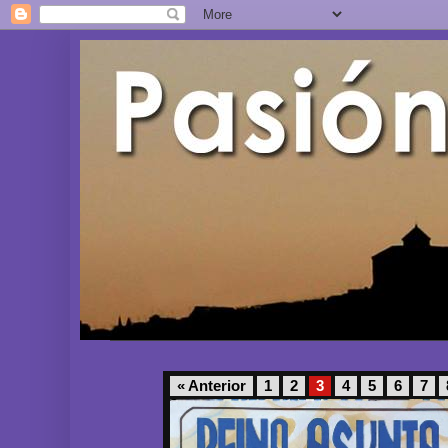
« Anterior
1
2
3
4
5
6
7