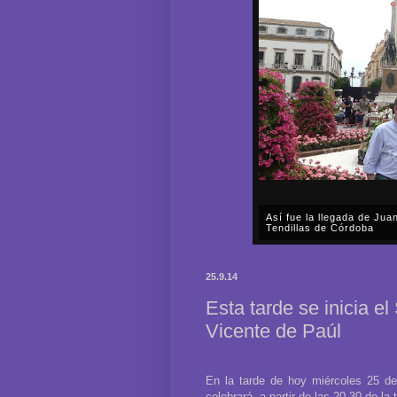
Así fue la llegada de Ju
Tendillas de Córdoba
En el mediodía del pasado 
en plena celebración en la 
25.9.14
acompañar, por segunda ocasi
Esta tarde se inicia e
Vicente de Paúl
En la tarde de hoy miércoles 25 d
celebrará, a partir de las 20.30 de l