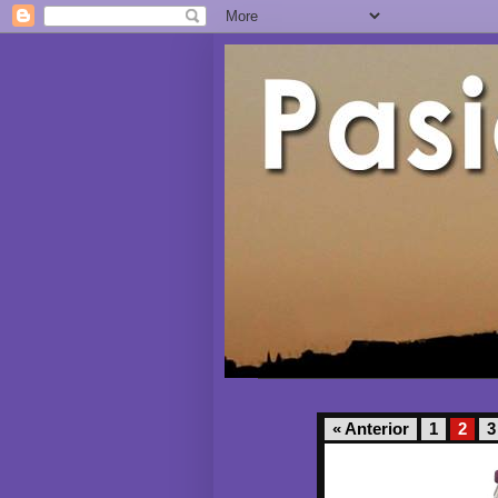
« Anterior
1
2
3