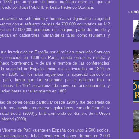
n 1833 por un grupo de laicos católicos entre los que se
ficado por Juan Pablo II, el beato Federico Ozanam.
Lo más
ra aliviar su sufrimiento y fomentar su dignidad e integridad
yectos con el esfuerzo de más de 700.000 voluntarios en 142
ca de 17.000.000 personas en cualquier parte del mundo y
Ayudan en catástrofes humanitarias tales como tsunamis y
fue introducida en España por el músico madrileño Santiago
ía conocido en 1839 en París, donde entonces residía y
inado 'conferencia', y de ahí el nombre de 'las conferencias'
la sociedad en España- inició sus actividades en 1849 en
 en 1850. En los años siguientes, la sociedad conoció un
ro país, hasta que fue suprimida por el gobierno tras la
 bienes. En 1874 se autorizó de nuevo su funcionamiento, y
ciedad hasta su fallecimiento en 1882.
idad de beneficencia particular desde 1909 y fue declarada de
a sido reconocida con diversos galardones, como la Gran Cruz
daridad Social (2003) y la Encomienda de Número de la Orden
 Madrid (2009).
an Vicente de Paúl cuenta en España con unos 2.500 socios,
e desarrollan su labor social con el apoyo de más de 2.000