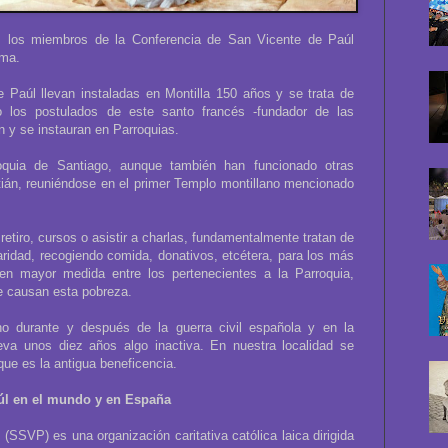
d, los miembros de la Conferencia de San Vicente de Paúl
sma.
 Paúl llevan instaladas en Montilla 150 años y se trata de
o los postulados de este santo francés -fundador de las
 y se instauran en Parroquias.
quia de Santiago, aunque también han funcionado otras
ián, reuniéndose en el primer Templo montillano mencionado
etiro, cursos o asistir a charlas, fundamentalmente tratan de
caridad, recogiendo comida, donativos, etcétera, para los más
 en mayor medida entre los pertenecientes a la Parroquia,
e causan esta pobreza.
o durante y después de la guerra civil española y en la
leva unos diez años algo inactiva. En nuestra localidad se
que es la antigua beneficencia.
úl en el mundo y en España
SSVP) es una organización caritativa católica laica dirigida