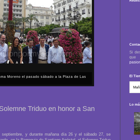
Redes 
Conta
Si de
qu
pasio
El Ti
anma Moreno el pasado sábado a la Plaza de Las
sábado, 2 de mayo, Día de la Comunidad de Madrid, y
capital cordobesa de las Cruces de Mayo, volvimos a
ón, al presidente de la Junta...
Lo más
l Solemne Triduo en honor a San
e septiembre, y durante mañana día 26 y el sábado 27, se
a tarde, en la Parroquia de Santiago Apóstol, el Solemne Triduo