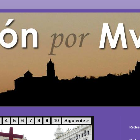
4
5
6
7
8
9
10
Siguiente »
Redes 