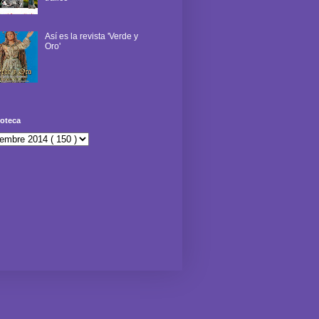
Así es la revista 'Verde y
Oro'
oteca