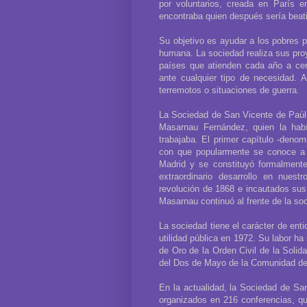
por voluntarios, creada en París e
encontraba quien después sería beati
Su objetivo es ayudar a los pobres pa
humana. La sociedad realiza sus pro
países que atienden cada año a cer
ante cualquier tipo de necesidad. 
terremotos o situaciones de guerra.
La Sociedad de San Vicente de Paúl 
Masarnau Fernández, quien la hab
trabajaba. El primer capítulo -denom
con que popularmente se conoce a 
Madrid y se constituyó formalmente
extraordinario desarrollo en nuest
revolución de 1868 e incautados sus
Masarnau continuó al frente de la so
La sociedad tiene el carácter de ent
utilidad pública en 1972. Su labor h
de Oro de la Orden Civil de la Soli
del Dos de Mayo de la Comunidad de
En la actualidad, la Sociedad de S
organizados en 216 conferencias, qu