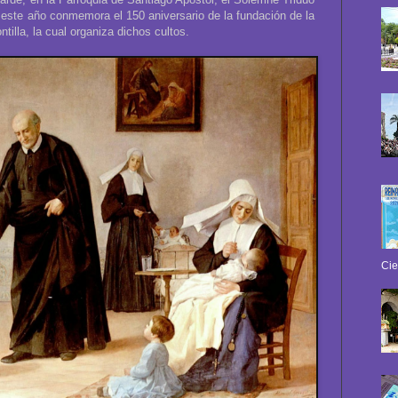
este año conmemora el 150 aniversario de la fundación de la
illa, la cual organiza dichos cultos.
Cie