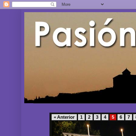
« Anterior
1
2
3
4
5
6
7