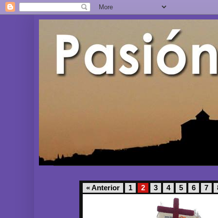
« Anterior
1
2
3
4
5
6
7