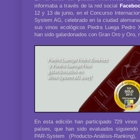
informaba a través de la red social
Facebo
12 y 13 de junio, en el Concurso Internaci
System AG, celebrado en la ciudad alemana
sus vinos ecológicos Piedra Luega Pedro 
han sido galardonados con Gran Oro y Oro, 
En esta edición han participado 729 vinos
países, que han sido evaluados siguiendo
PAR-System (Producto-Análisis-Ranking),