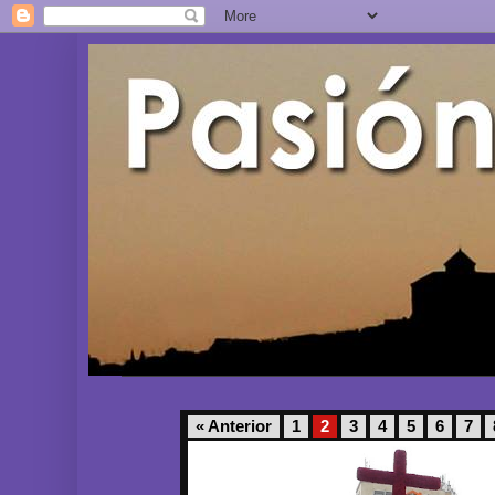
« Anterior
1
2
3
4
5
6
7