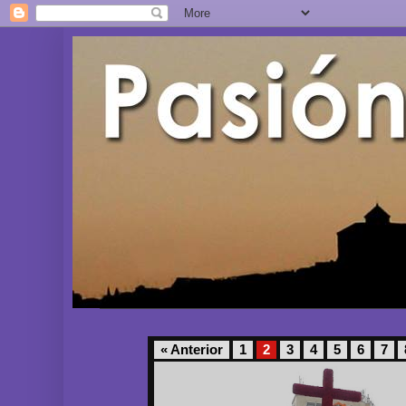
« Anterior
1
2
3
4
5
6
7