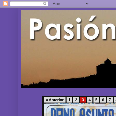
« Anterior
1
2
3
4
5
6
7