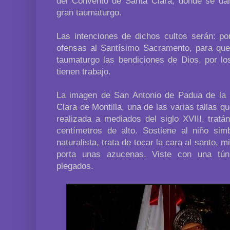
del Convento de Santa Clara, donde se dará
gran taumaturgo.
Las intenciones de dichos cultos serán: po
ofensas al Santísimo Sacramento, para que
taumaturgo las bendiciones de Dios, por lo
tienen trabajo.
La imagen de San Antonio de Padua de la 
Clara de Montilla, una de las varias tallas q
realizada a mediados del siglo XVIII, trat
centímetros de alto. Sostiene al niño si
naturalista, trata de tocar la cara al santo,
porta unas azucenas. Viste con una tún
plegados.