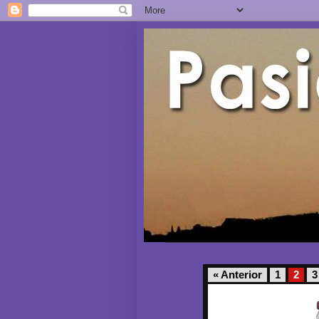
« Anterior
1
2
3