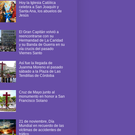
Hoy la Iglesia Católica
celebra a San Joaquín y
Santa Ana, los abuelos de
Jesús
El Gran Capitán volvió a
reencontrarse con su
Hermandad de La Caridad
y su Banda de Guerra en su
vía crucis del pasado
Viernes Santo
Así fue la llegada de
Juanma Moreno el pasado
sábado a la Plaza de Las
Tendillas de Córdoba
Cruz de Mayo junto al
monumento en honor a San
Francisco Solano
21 de noviembre, Día
Mundial en recuerdo de las
víctimas de accidentes de
tráfico