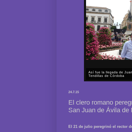
Así fue la llegada de Ju
Tendillas de Córdoba
En el mediodía del pasado 
en plena celebración en la 
24.7.15
acompañar, por segunda ocasi
El clero romano peregr
San Juan de Ávila de 
El 21 de julio peregrinó el rector d