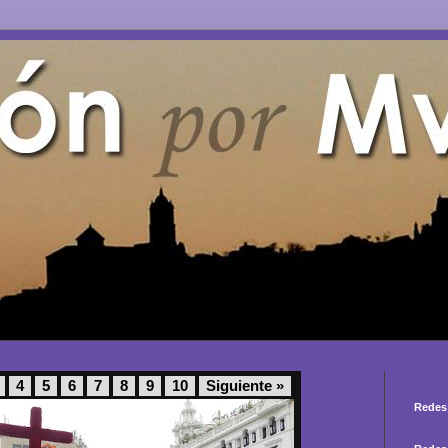
4
5
6
7
8
9
10
Siguiente »
Redes 