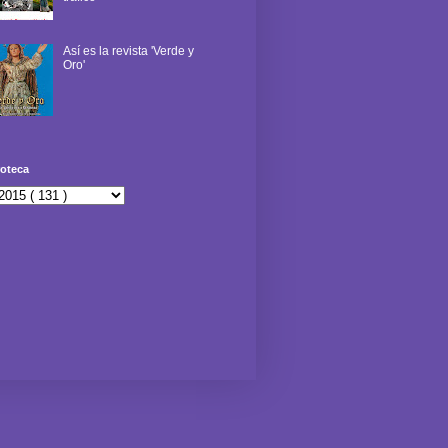
Así es la revista 'Verde y
Oro'
oteca