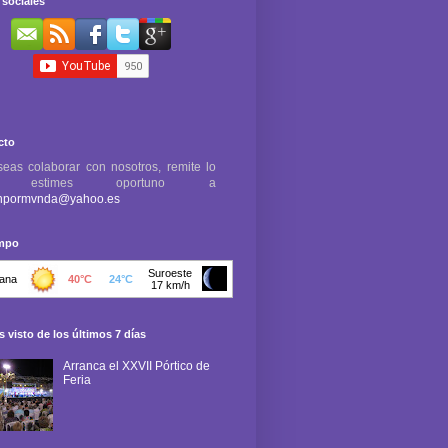
sociales
cto
seas colaborar con nosotros, remite lo
e estimes oportuno a
npormvnda@yahoo.es
empo
 visto de los últimos 7 días
Arranca el XXVII Pórtico de
Feria