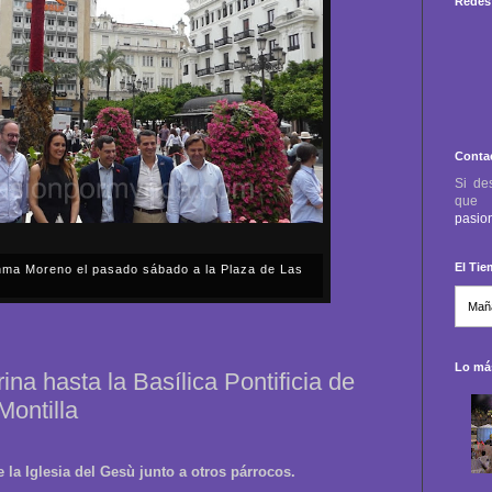
Redes 
Conta
Si de
qu
pasio
El Ti
anma Moreno el pasado sábado a la Plaza de Las
sábado, 2 de mayo, Día de la Comunidad de Madrid, y
capital cordobesa de las Cruces de Mayo, volvimos a
ón, al presidente de la Junta...
Lo más
ina hasta la Basílica Pontificia de
Montilla
e la Iglesia del Gesù junto a otros párrocos.