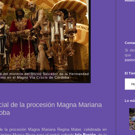
Redes 
Conta
Si de
qu
pasio
El Ti
ora de la Fuensanta celebró la procesión de
as Mercedes
 viernes, día 31 de octubre, la Parroquia-Santuario
nta de Córdoba celebró la procesión de rogativas del
 almas de los fieles difuntos....
Lo más
icial de la procesión Magna Mariana
doba
l de la procesión Magna Mariana Regina Mater, celebrada en
ristina Murcia Rivas para el portal cofrade
Isla Pasión
, de la