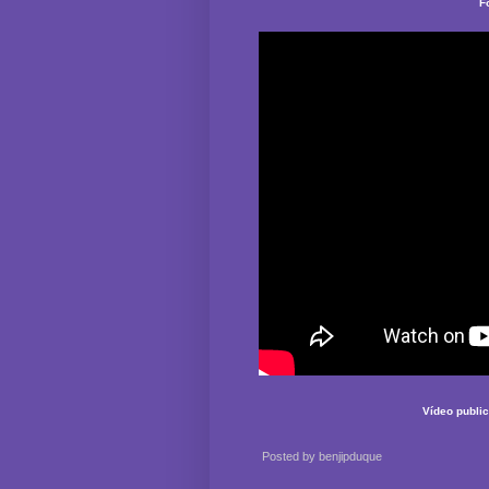
F
Vídeo public
Posted by
benjipduque