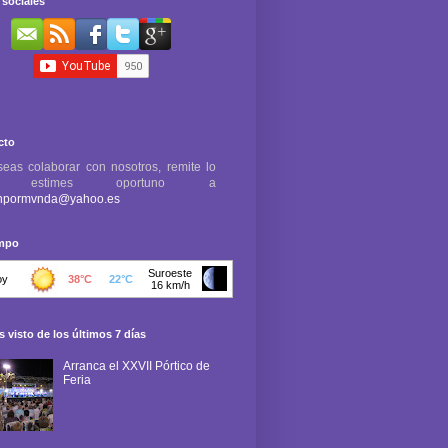
sociales
cto
seas colaborar con nosotros, remite lo
e estimes oportuno a
npormvnda@yahoo.es
empo
 visto de los últimos 7 días
Arranca el XXVII Pórtico de
Feria