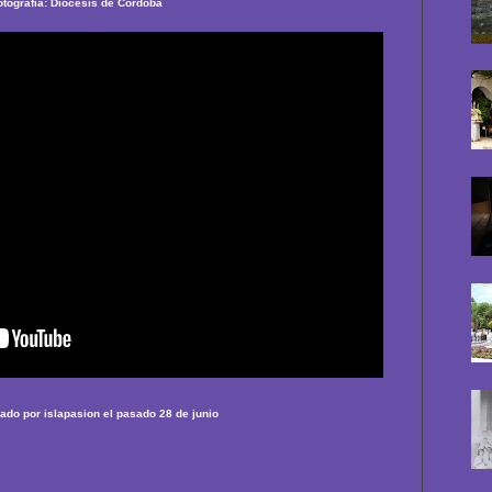
otografía: Diócesis de Córdoba
ado por islapasion el pasado 28 de junio