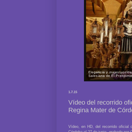
La Parroquia Nuestra Señ
rogativas del Señor de l
En la tarde-noche del pasado
Nuestra Señora de la Fuensa
1.7.15
Señor de las Mercedes por las
Vídeo del recorrido of
Regina Mater de Cór
Vídeo, en HD, del recorrido oficia
Córdoba el 27 de junio, grabado por C