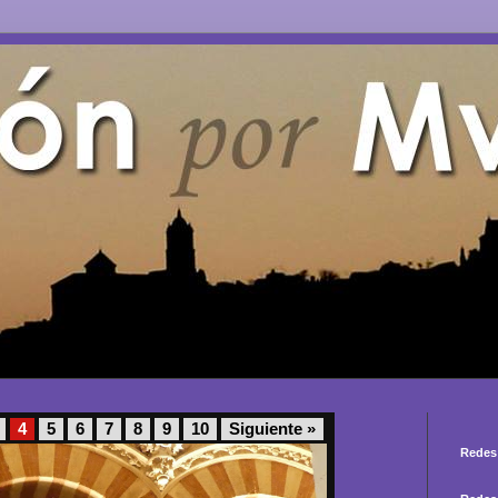
4
5
6
7
8
9
10
Siguiente »
Redes 