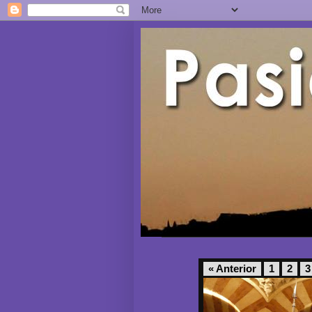
« Anterior
1
2
3