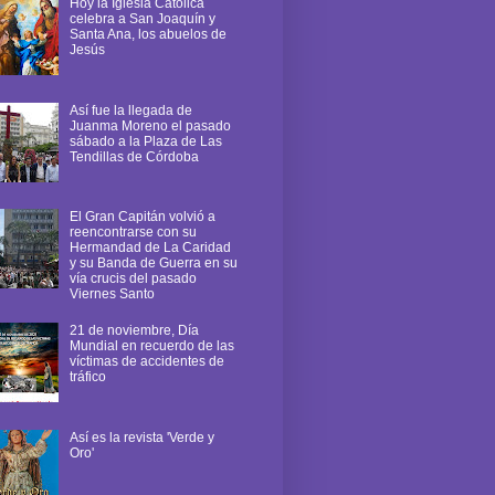
Hoy la Iglesia Católica
celebra a San Joaquín y
Santa Ana, los abuelos de
Jesús
Así fue la llegada de
Juanma Moreno el pasado
sábado a la Plaza de Las
Tendillas de Córdoba
El Gran Capitán volvió a
reencontrarse con su
Hermandad de La Caridad
y su Banda de Guerra en su
vía crucis del pasado
Viernes Santo
21 de noviembre, Día
Mundial en recuerdo de las
víctimas de accidentes de
tráfico
Así es la revista 'Verde y
Oro'