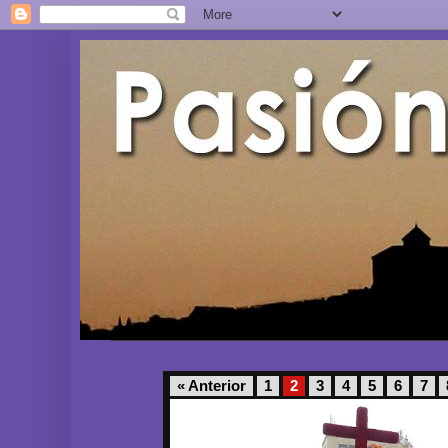
« Anterior
1
2
3
4
5
6
7