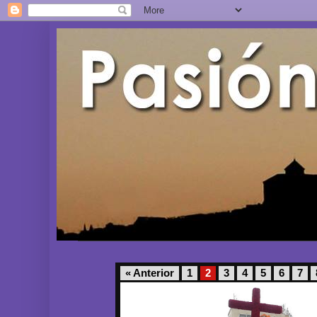
« Anterior
1
2
3
4
5
6
7