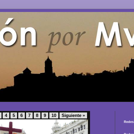
4
5
6
7
8
9
10
Siguiente »
Redes 