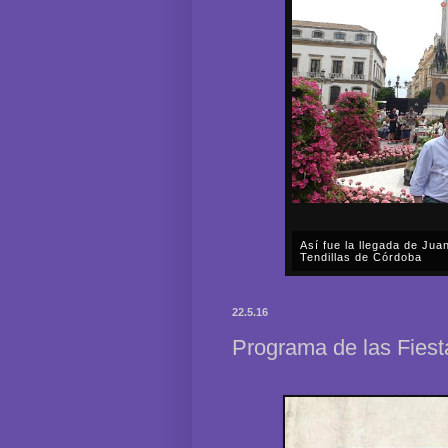
Así fue la llegada de Ju
Tendillas de Córdoba
En el mediodía del pasado 
en plena celebración en la 
22.5.16
acompañar, por segunda ocasi
Programa de las Fies