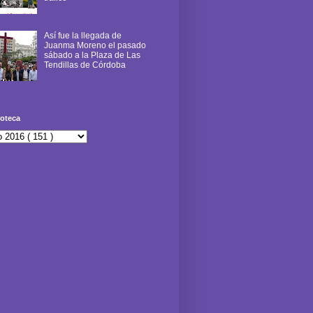
Así fue la llegada de
Juanma Moreno el pasado
sábado a la Plaza de Las
Tendillas de Córdoba
oteca