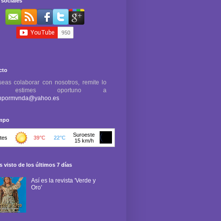
sociales
cto
seas colaborar con nosotros, remite lo
e estimes oportuno a
npormvnda@yahoo.es
empo
 visto de los últimos 7 días
Así es la revista 'Verde y
Oro'