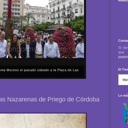
Redes 
Conta
Si de
qu
pasio
El Ti
anma Moreno el pasado sábado a la Plaza de Las
sábado, 2 de mayo, Día de la Comunidad de Madrid, y
capital cordobesa de las Cruces de Mayo, volvimos a
ón, al presidente de la Junta...
Lo más
tas Nazarenas de Priego de Córdoba