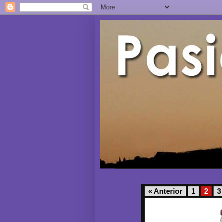
« Anterior
1
2
3