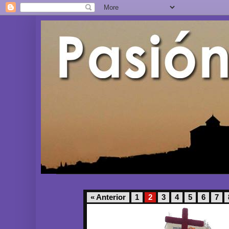
« Anterior
1
2
3
4
5
6
7