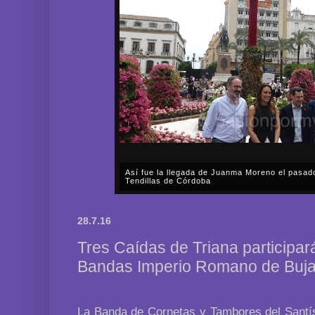
Así fue la llegada de Juanma Moreno el pasad
Tendillas de Córdoba
En el mediodía del pasado sábado, 2 de mayo, Día
en plena celebración en la capital cordobesa de l
28.7.16
acompañar, por segunda ocasión, al presidente de l
Tres Caídas de Triana participar
Bandas Imperio Romano de Buja
La Banda de Cornetas y Tambores del Santís