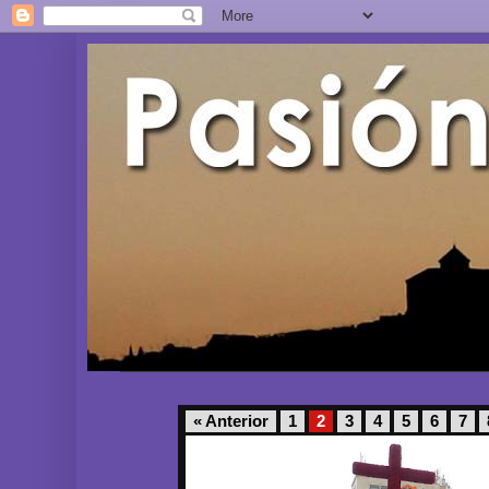
« Anterior
1
2
3
4
5
6
7