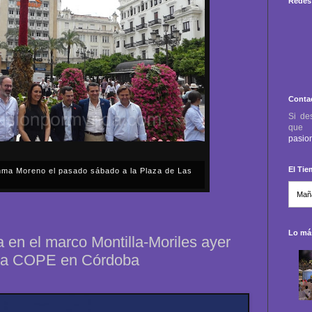
Redes 
Conta
Si de
qu
pasio
El Ti
anma Moreno el pasado sábado a la Plaza de Las
sábado, 2 de mayo, Día de la Comunidad de Madrid, y
capital cordobesa de las Cruces de Mayo, volvimos a
ón, al presidente de la Junta...
Lo más
ia en el marco Montilla-Moriles ayer
ena COPE en Córdoba