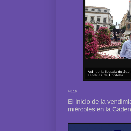
Así fue la llegada de Ju
Tendillas de Córdoba
En el mediodía del pasado 
en plena celebración en la 
4.8.16
acompañar, por segunda ocasi
El inicio de la vendim
miércoles en la Cad