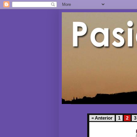
« Anterior
1
2
3