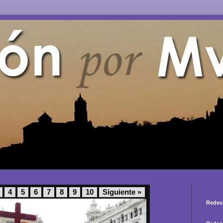
4
5
6
7
8
9
10
Siguiente »
Redes 