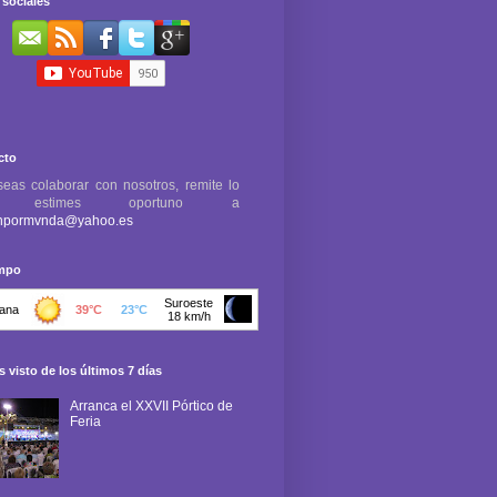
sociales
cto
seas colaborar con nosotros, remite lo
e estimes oportuno a
npormvnda@yahoo.es
empo
 visto de los últimos 7 días
Arranca el XXVII Pórtico de
Feria