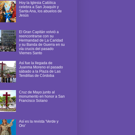
Hoy la Iglesia Católica
celebra a San Joaquín y
Santa Ana, los abuelos de
Jesús
El Gran Capitán volvió a
reencontrarse con su
Hermandad de La Caridad
y su Banda de Guerra en su
vía crucis del pasado
Viernes Santo
Así fue la llegada de
Juanma Moreno el pasado
sábado a la Plaza de Las
Tendillas de Córdoba
Cruz de Mayo junto al
monumento en honor a San
Francisco Solano
Así es la revista 'Verde y
Oro'