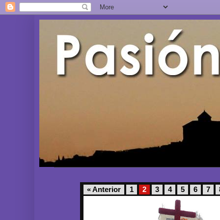
« Anterior
1
2
3
4
5
6
7