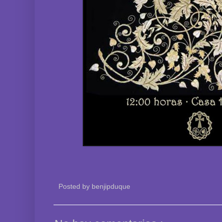
Posted by
benjipduque