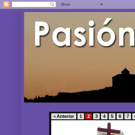
« Anterior
1
2
3
4
5
6
7