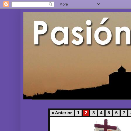
« Anterior
1
2
3
4
5
6
7