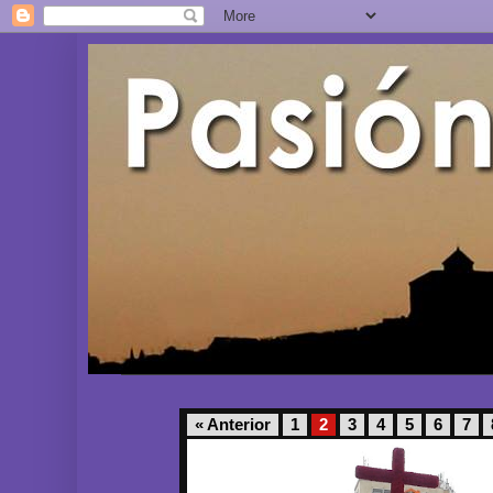
« Anterior
1
2
3
4
5
6
7