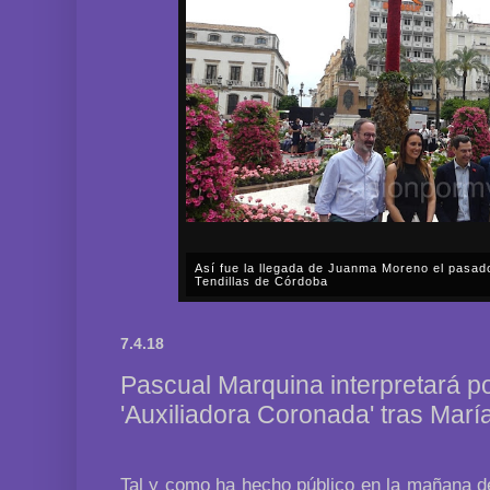
Así fue la llegada de Juanma Moreno el pasad
Tendillas de Córdoba
En el mediodía del pasado sábado, 2 de mayo, Día
en plena celebración en la capital cordobesa de l
7.4.18
acompañar, por segunda ocasión, al presidente de l
Pascual Marquina interpretará p
'Auxiliadora Coronada' tras Marí
Tal y como ha hecho público en la mañana d