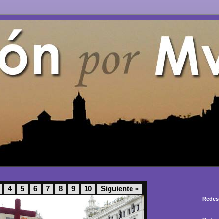
4
5
6
7
8
9
10
Siguiente »
Redes 