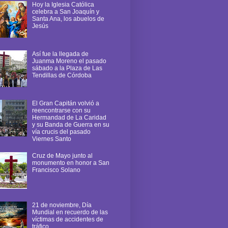
Hoy la Iglesia Católica
celebra a San Joaquín y
Santa Ana, los abuelos de
Jesús
Así fue la llegada de
Juanma Moreno el pasado
sábado a la Plaza de Las
Tendillas de Córdoba
El Gran Capitán volvió a
reencontrarse con su
Hermandad de La Caridad
y su Banda de Guerra en su
vía crucis del pasado
Viernes Santo
Cruz de Mayo junto al
monumento en honor a San
Francisco Solano
21 de noviembre, Día
Mundial en recuerdo de las
víctimas de accidentes de
tráfico