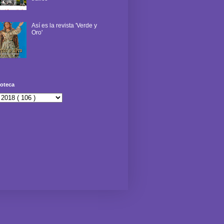
Así es la revista 'Verde y
Oro'
oteca