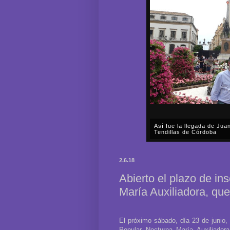
Así fue la llegada de Ju
Tendillas de Córdoba
En el mediodía del pasado 
en plena celebración en la 
2.6.18
acompañar, por segunda ocasi
Abierto el plazo de in
María Auxiliadora, que
El próximo sábado, día 23 de junio, 
Popular Nocturna María Auxiliador