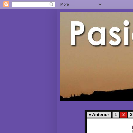
« Anterior
1
2
3