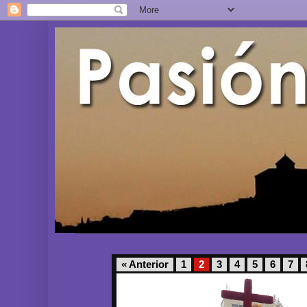
« Anterior
1
2
3
4
5
6
7