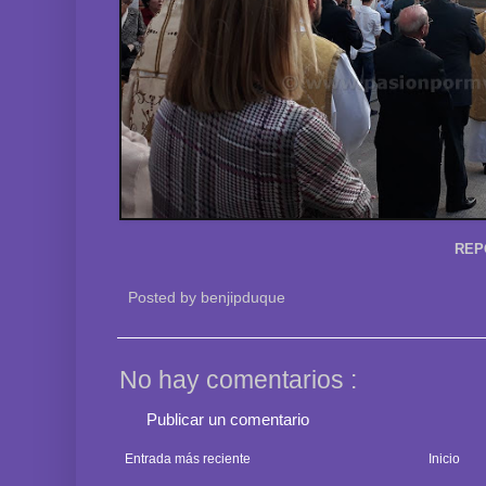
REP
Posted by
benjipduque
No hay comentarios :
Publicar un comentario
Entrada más reciente
Inicio