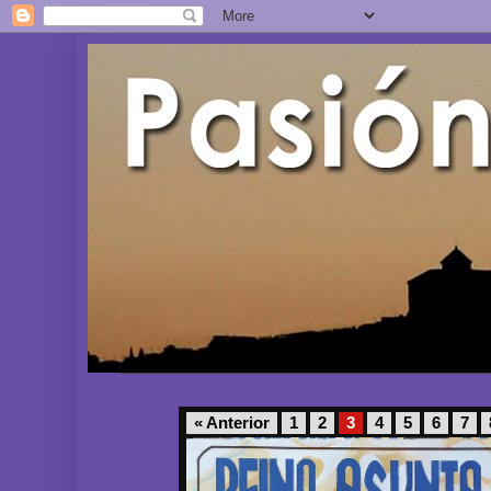
« Anterior
1
2
3
4
5
6
7