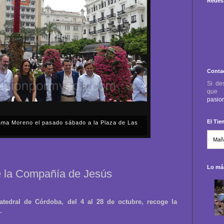
Redes 
Conta
Si de
qu
pasio
El Ti
anma Moreno el pasado sábado a la Plaza de Las
sábado, 2 de mayo, Día de la Comunidad de Madrid, y
capital cordobesa de las Cruces de Mayo, volvimos a
ón, al presidente de la Junta...
Lo más
de la Compañía de Jesús
atedral de Córdoba, del 4 al 28 de octubre, recoge la
.