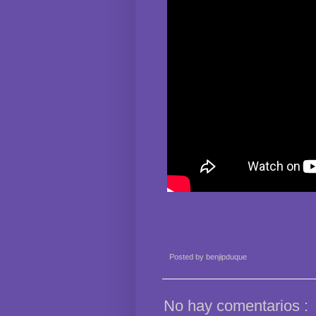
Posted by
benjipduque
No hay comentarios :