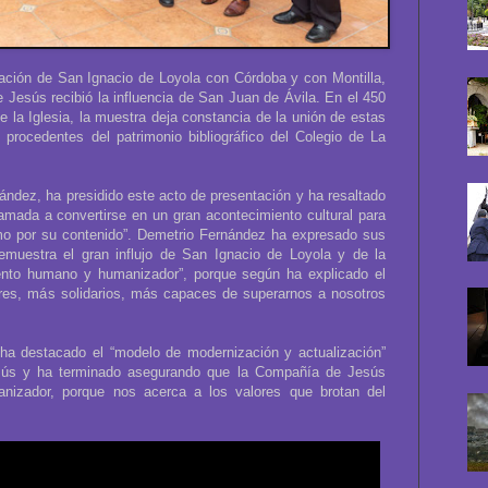
elación de San Ignacio de Loyola con Córdoba y con Montilla,
Jesús recibió la influencia de San Juan de Ávila. En el 450
e la Iglesia, la muestra deja constancia de la unión de estas
procedentes del patrimonio bibliográfico del Colegio de La
ndez, ha presidido este acto de presentación y ha resaltado
lamada a convertirse en un gran acontecimiento cultural para
mo por su contenido”. Demetrio Fernández ha expresado sus
emuestra el gran influjo de San Ignacio de Loyola y de la
ento humano y humanizador”, porque según ha explicado el
ibres, más solidarios, más capaces de superarnos a nosotros
 ha destacado el “modelo de modernización y actualización”
sús y ha terminado asegurando que la Compañía de Jesús
anizador, porque nos acerca a los valores que brotan del