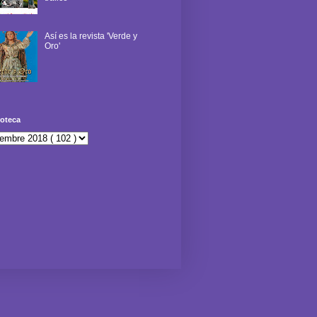
Así es la revista 'Verde y
Oro'
oteca