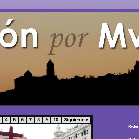
4
5
6
7
8
9
10
Siguiente »
Redes 