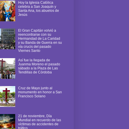
Hoy la Iglesia Católica
celebra a San Joaquín y
Santa Ana, los abuelos de
Jesús
El Gran Capitán volvió a
reencontrarse con su
Hermandad de La Caridad
y su Banda de Guerra en su
vía crucis del pasado
Viernes Santo
Así fue la llegada de
Juanma Moreno el pasado
sábado a la Plaza de Las
Tendillas de Córdoba
Cruz de Mayo junto al
monumento en honor a San
Francisco Solano
21 de noviembre, Día
Mundial en recuerdo de las
víctimas de accidentes de
tráfico