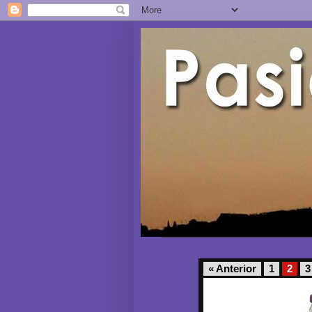
« Anterior
1
2
3