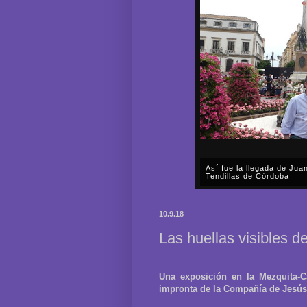
Así fue la llegada de Ju
Tendillas de Córdoba
En el mediodía del pasado 
en plena celebración en la 
10.9.18
acompañar, por segunda ocasi
Las huellas visibles 
Una exposición en la Mezquita-C
impronta de la Compañía de Jesús