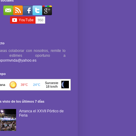
sociales
cto
seas colaborar con nosotros, remite lo
e estimes oportuno a
npormvnda@yahoo.es
empo
 visto de los últimos 7 días
Arranca el XXVII Pórtico de
Feria