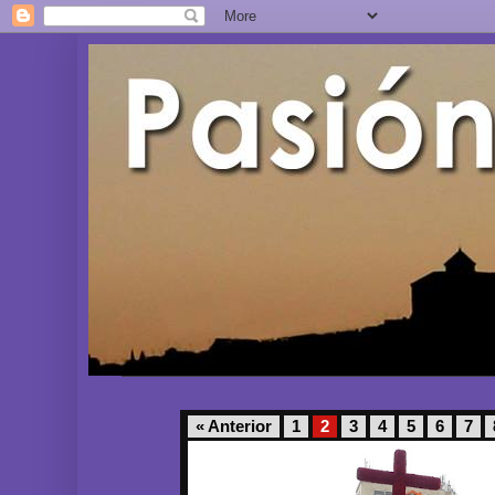
« Anterior
1
2
3
4
5
6
7