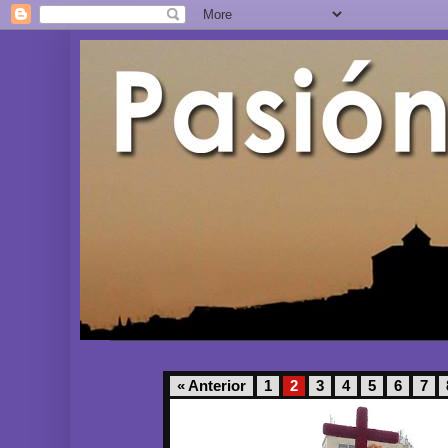
« Anterior
1
2
3
4
5
6
7