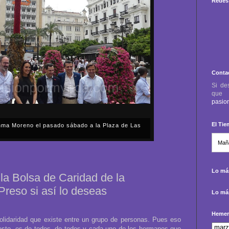
Redes 
Conta
Si de
qu
pasio
El Ti
anma Moreno el pasado sábado a la Plaza de Las
sábado, 2 de mayo, Día de la Comunidad de Madrid, y
capital cordobesa de las Cruces de Mayo, volvimos a
ón, al presidente de la Junta...
Lo más
la Bolsa de Caridad de la
reso si así lo deseas
Lo más
Hemer
olidaridad que existe entre un grupo de personas. Pues eso
esto, es de todos, de todos y cada uno de los hermanos que