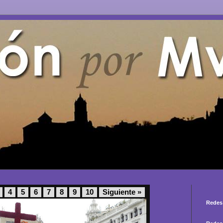
4
5
6
7
8
9
10
Siguiente »
Redes 