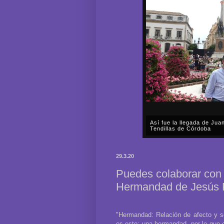
Así fue la llegada de Ju
Tendillas de Córdoba
En el mediodía del pasado 
en plena celebración en la 
29.3.20
acompañar, por segunda ocasi
Puedes colaborar con 
Hermandad de Jesús P
"Hermandad: Relación de afecto y s
es esto: una hermandad, por lo que 