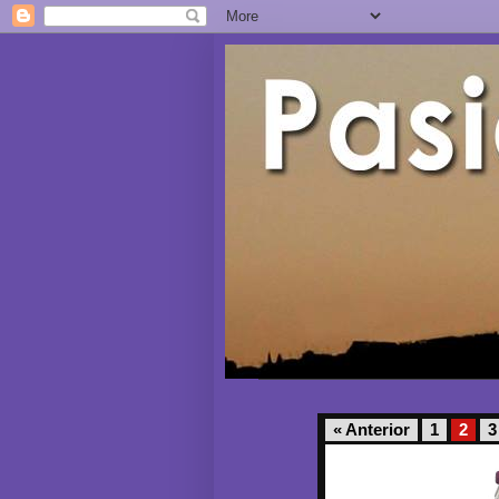
« Anterior
1
2
3