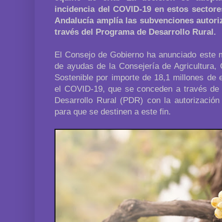
incidencia del COVID-19 en estos sectore
Andalucía amplía las subvenciones autori
través del Programa de Desarrollo Rural.
El Consejo de Gobierno ha anunciado este m
de ayudas de la Consejería de Agricultura,
Sostenible por importe de 18,1 millones de 
el COVID-19, que se conceden a través de
Desarrollo Rural (PDR) con la autorización
para que se destinen a este fin.