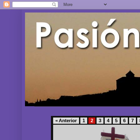
« Anterior
1
2
3
4
5
6
7