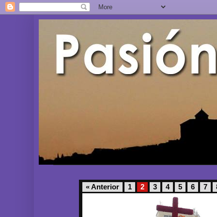
« Anterior
1
2
3
4
5
6
7