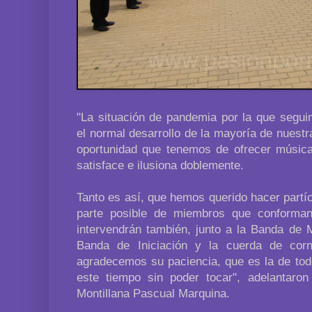
"La situación de pandemia por la que segui
el normal desarrollo de la mayoría de nuestr
oportunidad que tenemos de ofrecer música
satisface e ilusiona doblemente.
Tanto es así, que hemos querido hacer partíc
parte posible de miembros que conforman
intervendrán también, junto a la Banda de 
Banda de Iniciación y la cuerda de cor
agradecemos su paciencia, que es la de tod
este tiempo sin poder tocar", adelantaro
Montillana Pascual Marquina.