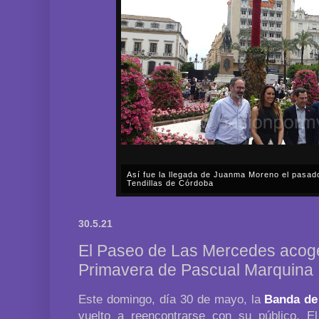
Así fue la llegada de Juanma Moreno el pasad
Tendillas de Córdoba
En el mediodía del pasado sábado, 2 de mayo, Día
en plena celebración en la capital cordobesa de l
30.5.21
acompañar, por segunda ocasión, al presidente de l
El Paseo de Las Mercedes acoge
Primavera de Pascual Marquina
Este domingo, día 30 de mayo, la
Banda de
vuelto a reencontrarse con su público. 