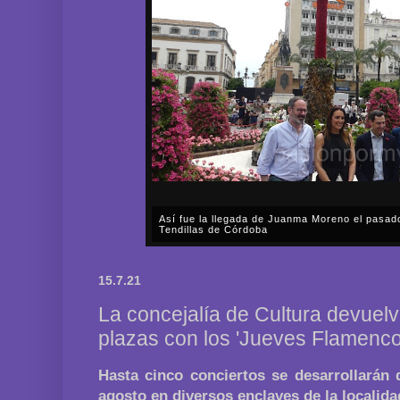
Así fue la llegada de Juanma Moreno el pasad
Tendillas de Córdoba
En el mediodía del pasado sábado, 2 de mayo, Día
en plena celebración en la capital cordobesa de l
15.7.21
acompañar, por segunda ocasión, al presidente de l
La concejalía de Cultura devuelv
plazas con los 'Jueves Flamenco
Hasta cinco conciertos se desarrollarán 
agosto en diversos enclaves de la localida