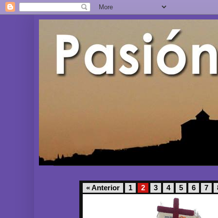
« Anterior
1
2
3
4
5
6
7